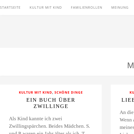
STARTSEITE
KULTUR MIT KIND
FAMILIENROLLEN
MEINUNG
,
KULTUR MIT KIND
SCHÖNE DINGE
KU
EIN BUCH ÜBER
LIE
ZWILLINGE
An die
Als Kind kannte ich zwei
Wenn a
Zwillingspärchen. Beides Mädchen. S.
meines
und P. waren ein Jahr älter als ich. T.