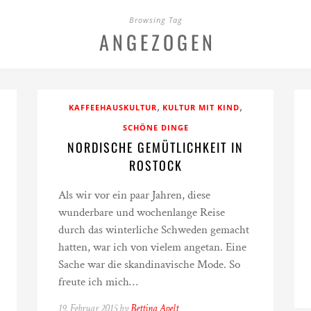
Browsing Tag
ANGEZOGEN
,
,
KAFFEEHAUSKULTUR
KULTUR MIT KIND
SCHÖNE DINGE
NORDISCHE GEMÜTLICHKEIT IN
ROSTOCK
Als wir vor ein paar Jahren, diese
wunderbare und wochenlange Reise
durch das winterliche Schweden gemacht
hatten, war ich von vielem angetan. Eine
Sache war die skandinavische Mode. So
freute ich mich…
19. Februar 2015 by
Bettina Apelt