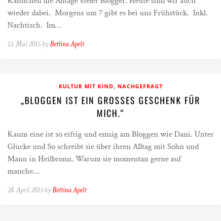
Kännchen die Alltage vieler Blogger. Heute sind wir auch
wieder dabei. Morgens um 7 gibt es bei uns Frühstück. Inkl.
Nachtisch. Im…
12. Mai 2015 by
Bettina Apelt
,
KULTUR MIT KIND
NACHGEFRAGT
„BLOGGEN IST EIN GROSSES GESCHENK FÜR M
ICH.“
Kaum eine ist so eifrig und emsig am Bloggen wie Dani. Unter
Glucke und So schreibt sie über ihren Alltag mit Sohn und
Mann in Heilbronn. Warum sie momentan gerne auf
manche…
28. April 2015 by
Bettina Apelt