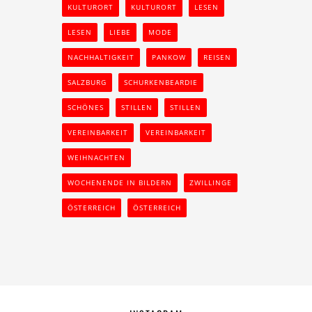
KULTURORT
KULTURORT
LESEN
LESEN
LIEBE
MODE
NACHHALTIGKEIT
PANKOW
REISEN
SALZBURG
SCHURKENBEARDIE
SCHÖNES
STILLEN
STILLEN
VEREINBARKEIT
VEREINBARKEIT
WEIHNACHTEN
WOCHENENDE IN BILDERN
ZWILLINGE
ÖSTERREICH
ÖSTERREICH