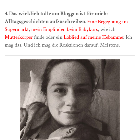
4. Das wirklich tolle am Bloggen ist für mich:
Alltagsgeschichten aufzuschreiben.
Eine Begegnung im
Supermarkt
,
mein Empfinden beim Babykurs
, wie ich
Mutterkörper
finde oder ein
Loblied auf meine Hebamme
: Ich
mag das. Und ich mag die Reaktionen darauf. Meistens.