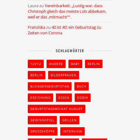
Laura
zu
Vereinbarkeit: „Lustig war, dass
Christoph gleich das meiste Lob abbekam,
weil er das ,mitmacht““.
Franziska
zu
40 ist 40: ein Geburtstag zu
Zeiten von Corona
SCHLAGWÖRTER
12V12
ANDERE
BABY
BERLIN
BERLIN
BILDERFRAUEN
BLOGGERGEBURTSTAG
BUCH
ERZIEHUNG
ESSEN
ESSEN
GEBURTSTAGSMONAT AUGUST
GEWINNSPIEL
GRILLEN
GROSSEKÖPFE
INTERVIEW