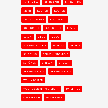
INTERVIEW
KLEINKIND
KREUZBERG
KRIMI
KUCHEN
KUCHEN
KULINARISCHES
KULTURGUT
KULTURORT
KULTURORT
LESEN
LESEN
LIEBE
MODE
NACHHALTIGKEIT
PANKOW
REISEN
SALZBURG
SCHURKENBEARDIE
SCHÖNES
STILLEN
STILLEN
VEREINBARKEIT
VEREINBARKEIT
WEIHNACHTEN
WOCHENENDE IN BILDERN
ZWILLINGE
ÖSTERREICH
ÖSTERREICH