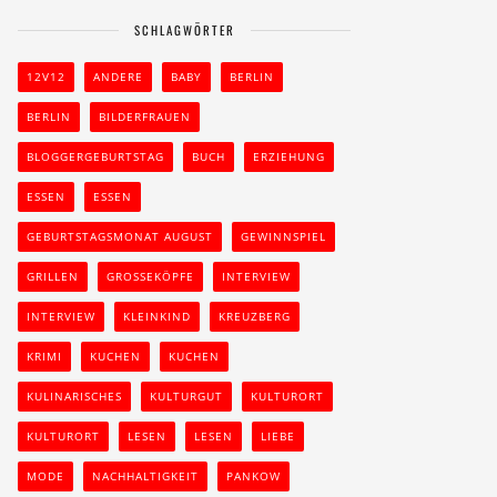
SCHLAGWÖRTER
12V12
ANDERE
BABY
BERLIN
BERLIN
BILDERFRAUEN
BLOGGERGEBURTSTAG
BUCH
ERZIEHUNG
ESSEN
ESSEN
GEBURTSTAGSMONAT AUGUST
GEWINNSPIEL
GRILLEN
GROSSEKÖPFE
INTERVIEW
INTERVIEW
KLEINKIND
KREUZBERG
KRIMI
KUCHEN
KUCHEN
KULINARISCHES
KULTURGUT
KULTURORT
KULTURORT
LESEN
LESEN
LIEBE
MODE
NACHHALTIGKEIT
PANKOW