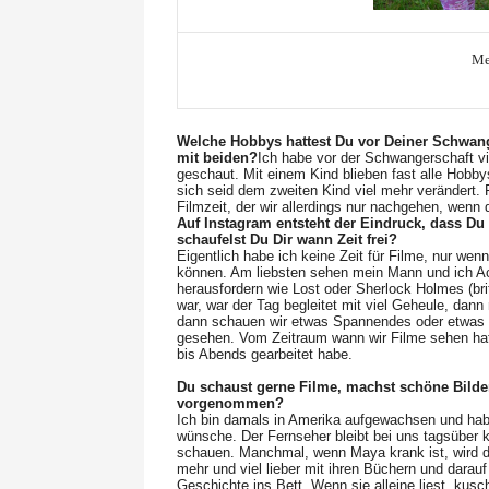
Me
Welche Hobbys hattest Du vor Deiner Schwang
mit beiden?
Ich habe vor der Schwangerschaft vie
geschaut. Mit einem Kind blieben fast alle Hobby
sich seid dem zweiten Kind viel mehr verändert. 
Filmzeit, der wir allerdings nur nachgehen, wenn
Auf Instagram entsteht der Eindruck, dass Du 
schaufelst Du Dir wann Zeit frei?
Eigentlich habe ich keine Zeit für Filme, nur wen
können. Am liebsten sehen mein Mann und ich Ac
herausfordern wie Lost oder Sherlock Holmes (bri
war, war der Tag begleitet mit viel Geheule, dan
dann schauen wir etwas Spannendes oder etwas 
gesehen. Vom Zeitraum wann wir Filme sehen hat s
bis Abends gearbeitet habe.
Du schaust gerne Filme, machst schöne Bilder
vorgenommen?
Ich bin damals in Amerika aufgewachsen und habe
wünsche. Der Fernseher bleibt bei uns tagsüber
schauen. Manchmal, wenn Maya krank ist, wird d
mehr und viel lieber mit ihren Büchern und darau
Geschichte ins Bett. Wenn sie alleine liest, kusc