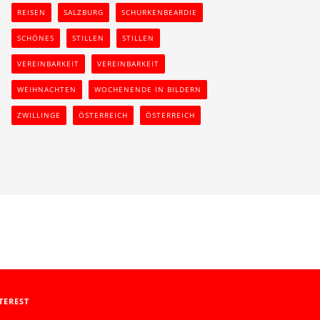
REISEN
SALZBURG
SCHURKENBEARDIE
SCHÖNES
STILLEN
STILLEN
VEREINBARKEIT
VEREINBARKEIT
WEIHNACHTEN
WOCHENENDE IN BILDERN
ZWILLINGE
ÖSTERREICH
ÖSTERREICH
TEREST