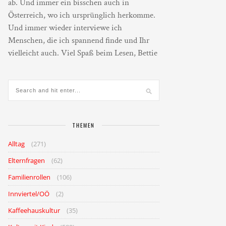
ab. Und immer ein bisschen auch in
Österreich, wo ich ursprünglich herkomme.
Und immer wieder interviewe ich
Menschen, die ich spannend finde und Ihr
vielleicht auch. Viel Spaß beim Lesen, Bettie
THEMEN
Alltag
(271)
Elternfragen
(62)
Familienrollen
(106)
Innviertel/OÖ
(2)
Kaffeehauskultur
(35)