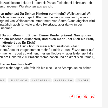
ie zweitliebste Lektüre ist derzeit Papas Fleischerei Lehrbuch. Ich
erschiedenen Wurstsorten aus als ich.
gen möchtest Du Deinen Kindern vermitteln?
Weihnachten! Wir
ihnachten wirklich geht. Klar beschenken wir uns auch, aber ich
ntergrund von Weihnachten immer mehr von Santa Claus abgelöst wird
atürlich auch für viele andere Feiertage, aber da wir in der
el nehmen.
t Du vor allem mit Bildern Deiner Kinder präsent. Nun gibt es
n ein bisschen distanziert, und auch mehr über Dich als Frau,
funktioniert das für Dich?
nktioniert! Ein Glück hört Ihr mein schmunzelndes – fast
 diesem Account vorgenommen mehr für mich zu tun. Etwas mehr auf
er meinem Sport zu widmen, meinen Hobbys – aber leider sieht die
llen am Liebsten 200 Prozent Mama haben und so dreht sich itsmell_
Fragen beantwortest?
uch nicht sagen, wie froh ich bin eine kleine Atempause zu haben.
LME
INKEDMOM
INSTAGRAM
INTERVIEW
KINDER