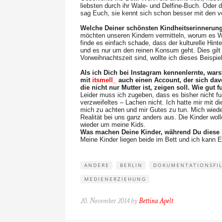
liebsten durch ihr Wale- und Delfine-Buch. Oder d
sag Euch, sie kennt sich schon besser mit den v
Welche Deiner schönsten Kindheitserinnerun
möchten unseren Kindern vermitteln, worum es We
finde es einfach schade, dass der kulturelle Hi
und es nur um den reinen Konsum geht. Dies gilt n
Vorweihnachtszeit sind, wollte ich dieses Beispi
Als ich Dich bei Instagram kennenlernte, wars
mit
itsmell_
auch einen Account, der sich davo
die nicht nur Mutter ist, zeigen soll. Wie gut 
Leider muss ich zugeben, dass es bisher nicht fu
verzweifeltes – Lachen nicht. Ich hatte mir mit
mich zu achten und mir Gutes zu tun. Mich wied
Realität bei uns ganz anders aus. Die Kinder wo
wieder um meine Kids.
Was machen Deine Kinder, während Du diese 
Meine Kinder liegen beide im Bett und ich kann E
ANDERE
BERLIN
DOKUMENTATIONSFI
MEDIENERZIEHUNG
20. November 2014 by
Bettina Apelt