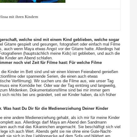
lissa mit ihren Kindern
erschaft, welche sind mit einem Kind geblieben, welche sogar
l Gitarre gespielt und gesungen, fotografiert oder einfach mal Filme
s, auch wenn Maya etwas Angst vor der Gitarre hatte. Allerdings hat
Fotografieren (hauptsächlich meine Kids) ist geblieben, und auch die
 die Kinder am Abend schlafen.
immer noch viel Zeit für Filme hast: Für welche Filme
n die Kinder im Bett sind und wir einen kleinen Feierabend genießen
tionfilme oder spannende Serien, die einen auch etwas
tische Verfilmung). Wir suchen uns die Filme aus, wie unser Tag
n muss eine Komödie her. Oder war der Tag eintönig und langweilig,
zum Mitdenken. Dokumentationsfilme sind bei mir immer gern
ich nichts bei uns geändert, seit wir Kinder haben, da ich früher
. Was hast Du Dir für die Medienerziehung Deiner Kinder
 eine andere Medienerziehung gehabt, als ich mir für meine Kinder
 komplett aus. Allerdings darf Maya am Abend den Sandmann
ann auch mal das Kikaninchen angemacht. Sie beschäftigt sich viel
f lege ich auch Wert. Abends geht sie nie ohne eine Gute-Nacht-
helt sie sich in ihre Lieblingsecke auf dem Sofa und blättert am