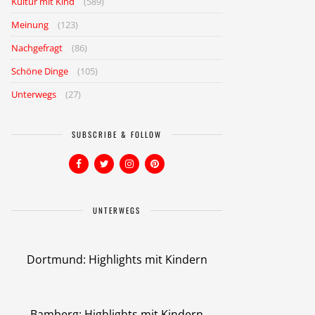
Kultur mit Kind
(589)
Meinung
(123)
Nachgefragt
(86)
Schöne Dinge
(105)
Unterwegs
(27)
SUBSCRIBE & FOLLOW
UNTERWEGS
Dortmund: Highlights mit Kindern
Bamberg: Highlights mit Kindern