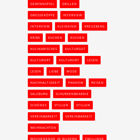
GEWINNSPIEL
GRILLEN
GROSSEKÖPFE
INTERVIEW
INTERVIEW
KLEINKIND
KREUZBERG
KRIMI
KUCHEN
KUCHEN
KULINARISCHES
KULTURGUT
KULTURORT
KULTURORT
LESEN
LESEN
LIEBE
MODE
NACHHALTIGKEIT
PANKOW
REISEN
SALZBURG
SCHURKENBEARDIE
SCHÖNES
STILLEN
STILLEN
VEREINBARKEIT
VEREINBARKEIT
WEIHNACHTEN
WOCHENENDE IN BILDERN
ZWILLINGE