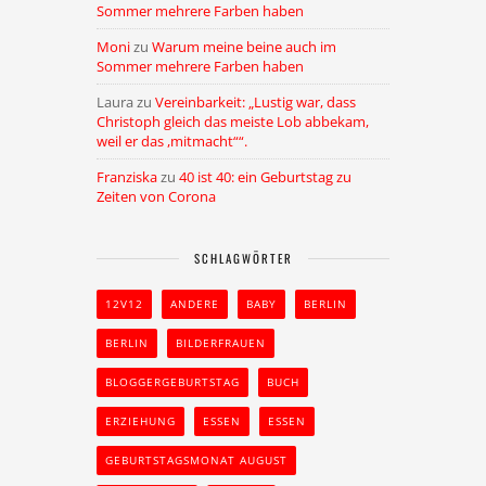
Sommer mehrere Farben haben
Moni
zu
Warum meine beine auch im
Sommer mehrere Farben haben
Laura
zu
Vereinbarkeit: „Lustig war, dass
Christoph gleich das meiste Lob abbekam,
weil er das ,mitmacht““.
Franziska
zu
40 ist 40: ein Geburtstag zu
Zeiten von Corona
SCHLAGWÖRTER
12V12
ANDERE
BABY
BERLIN
BERLIN
BILDERFRAUEN
BLOGGERGEBURTSTAG
BUCH
ERZIEHUNG
ESSEN
ESSEN
GEBURTSTAGSMONAT AUGUST