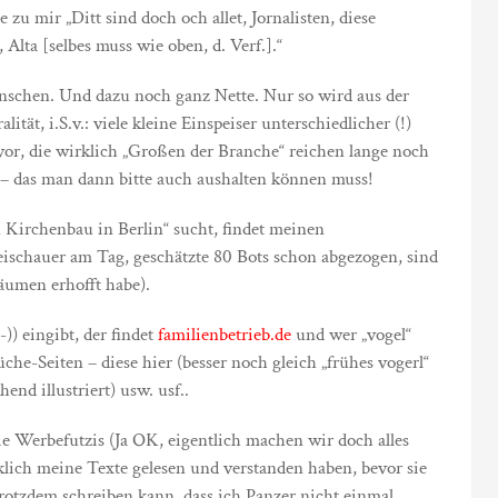
zu mir „Ditt sind doch och allet, Jornalisten, diese
, Alta [selbes muss wie oben, d. Verf.].“
schen. Und dazu noch ganz Nette. Nur so wird aus der
ät, i.S.v.: viele kleine Einspeiser unterschiedlicher (!)
r, die wirklich „Großen der Branche“ reichen lange noch
d – das man dann bitte auch aushalten können muss!
Kirchenbau in Berlin“ sucht, findet meinen
ischauer am Tag, geschätzte 80 Bots schon abgezogen, sind
äumen erhofft habe).
)) eingibt, der findet
familienbetrieb.de
und wer „vogel“
che-Seiten – diese hier (besser noch gleich „frühes vogerl“
end illustriert) usw. usf..
ie Werbefutzis (Ja OK, eigentlich machen wir doch alles
lich meine Texte gelesen und verstanden haben, bevor sie
rotzdem schreiben kann, dass ich Panzer nicht einmal