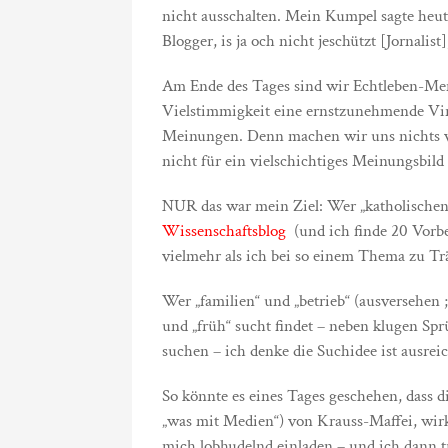
nicht ausschalten. Mein Kumpel sagte heute 
Blogger, is ja och nicht jeschützt [Jornalist]
Am Ende des Tages sind wir Echtleben-Men
Vielstimmigkeit eine ernstzunehmende Viralit
Meinungen. Denn machen wir uns nichts vo
nicht für ein vielschichtiges Meinungsbil
NUR das war mein Ziel: Wer „katholischen 
Wissenschaftsblog
(und ich finde 20 Vorbe
vielmehr als ich bei so einem Thema zu Tr
Wer „familien“ und „betrieb“ (ausversehen ;-
und „früh“ sucht findet – neben klugen Sprü
suchen – ich denke die Suchidee ist ausreich
So könnte es eines Tages geschehen, dass d
„was mit Medien“) von Krauss-Maffei, wirk
mich lobhudelnd einladen – und ich dann t