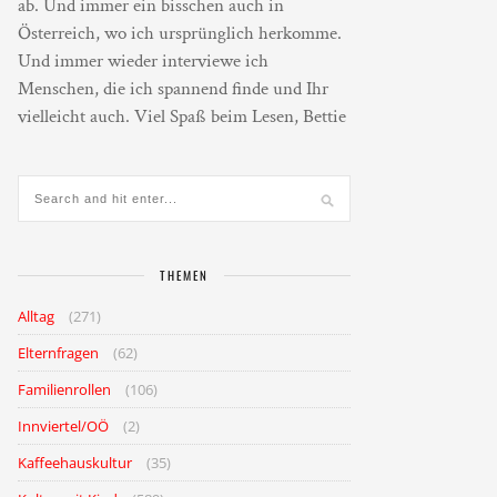
ab. Und immer ein bisschen auch in
Österreich, wo ich ursprünglich herkomme.
Und immer wieder interviewe ich
Menschen, die ich spannend finde und Ihr
vielleicht auch. Viel Spaß beim Lesen, Bettie
THEMEN
Alltag
(271)
Elternfragen
(62)
Familienrollen
(106)
Innviertel/OÖ
(2)
Kaffeehauskultur
(35)