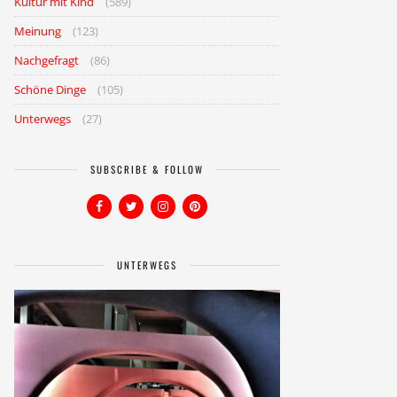
Kultur mit Kind
(589)
Meinung
(123)
Nachgefragt
(86)
Schöne Dinge
(105)
Unterwegs
(27)
SUBSCRIBE & FOLLOW
UNTERWEGS