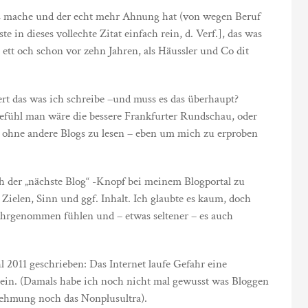
es mache und der echt mehr Ahnung hat (von wegen Beruf
e in dieses vollechte Zitat einfach rein, d. Verf.], das was
b ett och schon vor zehn Jahren, als Häussler und Co dit
rt das was ich schreibe –und muss es das überhaupt?
efühl man wäre die bessere Frankfurter Rundschau, oder
ohne andere Blogs zu lesen – eben um mich zu erproben
ch der „nächste Blog“ -Knopf bei meinem Blogportal zu
 Zielen, Sinn und ggf. Inhalt. Ich glaubte es kaum, doch
ahrgenommen fühlen und – etwas seltener – es auch
 2011 geschrieben: Das Internet laufe Gefahr eine
 sein. (Damals habe ich noch nicht mal gewusst was Bloggen
ehmung noch das Nonplusultra).