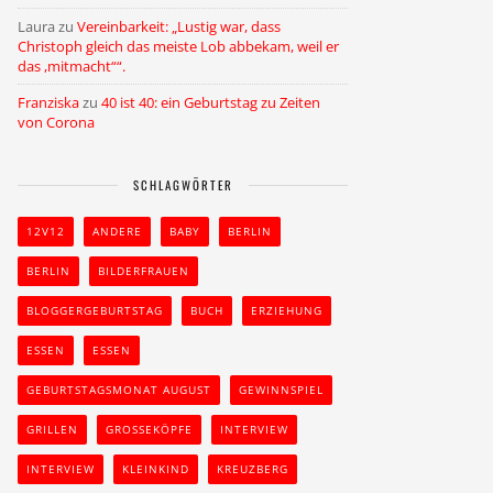
Laura
zu
Vereinbarkeit: „Lustig war, dass
Christoph gleich das meiste Lob abbekam, weil er
das ,mitmacht““.
Franziska
zu
40 ist 40: ein Geburtstag zu Zeiten
von Corona
SCHLAGWÖRTER
12V12
ANDERE
BABY
BERLIN
BERLIN
BILDERFRAUEN
BLOGGERGEBURTSTAG
BUCH
ERZIEHUNG
ESSEN
ESSEN
GEBURTSTAGSMONAT AUGUST
GEWINNSPIEL
GRILLEN
GROSSEKÖPFE
INTERVIEW
INTERVIEW
KLEINKIND
KREUZBERG