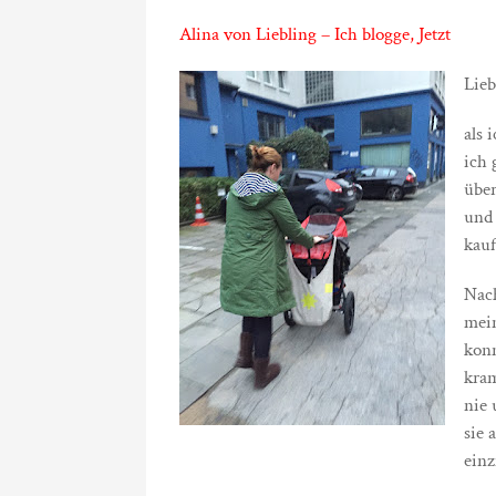
Alina von Liebling – Ich blogge, Jetzt
Lieb
als 
ich 
über
und 
kauf
Nach
mei
konn
kram
nie 
sie 
einz