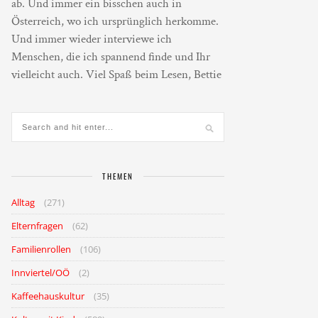
ab. Und immer ein bisschen auch in
Österreich, wo ich ursprünglich herkomme.
Und immer wieder interviewe ich
Menschen, die ich spannend finde und Ihr
vielleicht auch. Viel Spaß beim Lesen, Bettie
THEMEN
Alltag
(271)
Elternfragen
(62)
Familienrollen
(106)
Innviertel/OÖ
(2)
Kaffeehauskultur
(35)