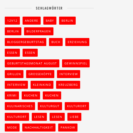
SCHLAGWÖRTER
12V12
ANDERE
BABY
BERLIN
BERLIN
BILDERFRAUEN
BLOGGERGEBURTSTAG
BUCH
ERZIEHUNG
ESSEN
ESSEN
GEBURTSTAGSMONAT AUGUST
GEWINNSPIEL
GRILLEN
GROSSEKÖPFE
INTERVIEW
INTERVIEW
KLEINKIND
KREUZBERG
KRIMI
KUCHEN
KUCHEN
KULINARISCHES
KULTURGUT
KULTURORT
KULTURORT
LESEN
LESEN
LIEBE
MODE
NACHHALTIGKEIT
PANKOW