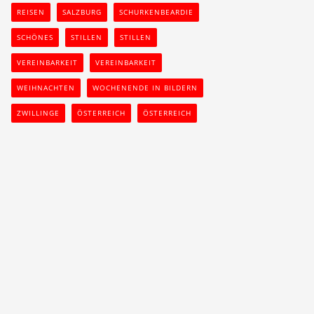
REISEN
SALZBURG
SCHURKENBEARDIE
SCHÖNES
STILLEN
STILLEN
VEREINBARKEIT
VEREINBARKEIT
WEIHNACHTEN
WOCHENENDE IN BILDERN
ZWILLINGE
ÖSTERREICH
ÖSTERREICH