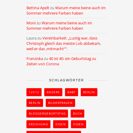
Bettina Apelt
zu
Warum meine beine auch im
Sommer mehrere Farben haben
Moni
zu
Warum meine beine auch im
Sommer mehrere Farben haben
Laura
zu
Vereinbarkeit: „Lustig war, dass
Christoph gleich das meiste Lob abbekam,
weil er das ,mitmacht““.
Franziska
zu
40 ist 40: ein Geburtstag zu
Zeiten von Corona
SCHLAGWÖRTER
12V12
ANDERE
BABY
BERLIN
BERLIN
BILDERFRAUEN
BLOGGERGEBURTSTAG
BUCH
ERZIEHUNG
ESSEN
ESSEN