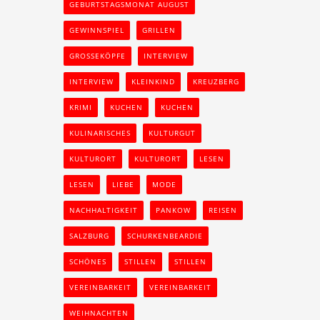
GEBURTSTAGSMONAT AUGUST
GEWINNSPIEL
GRILLEN
GROSSEKÖPFE
INTERVIEW
INTERVIEW
KLEINKIND
KREUZBERG
KRIMI
KUCHEN
KUCHEN
KULINARISCHES
KULTURGUT
KULTURORT
KULTURORT
LESEN
LESEN
LIEBE
MODE
NACHHALTIGKEIT
PANKOW
REISEN
SALZBURG
SCHURKENBEARDIE
SCHÖNES
STILLEN
STILLEN
VEREINBARKEIT
VEREINBARKEIT
WEIHNACHTEN