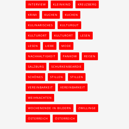
INTERVIEW
KLEINKIND
KREUZBERG
KRIMI
KUCHEN
KUCHEN
KULINARISCHES
KULTURGUT
KULTURORT
KULTURORT
LESEN
LESEN
LIEBE
MODE
NACHHALTIGKEIT
PANKOW
REISEN
SALZBURG
SCHURKENBEARDIE
SCHÖNES
STILLEN
STILLEN
VEREINBARKEIT
VEREINBARKEIT
WEIHNACHTEN
WOCHENENDE IN BILDERN
ZWILLINGE
ÖSTERREICH
ÖSTERREICH