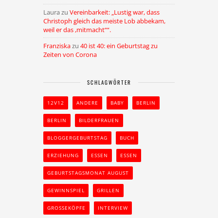
Laura
zu
Vereinbarkeit: „Lustig war, dass
Christoph gleich das meiste Lob abbekam,
weil er das ,mitmacht““.
Franziska
zu
40 ist 40: ein Geburtstag zu
Zeiten von Corona
SCHLAGWÖRTER
12V12
ANDERE
BABY
BERLIN
BERLIN
BILDERFRAUEN
BLOGGERGEBURTSTAG
BUCH
ERZIEHUNG
ESSEN
ESSEN
GEBURTSTAGSMONAT AUGUST
GEWINNSPIEL
GRILLEN
GROSSEKÖPFE
INTERVIEW