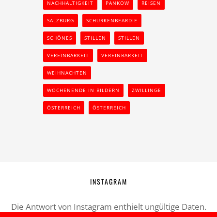
NACHHALTIGKEIT
PANKOW
REISEN
SALZBURG
SCHURKENBEARDIE
SCHÖNES
STILLEN
STILLEN
VEREINBARKEIT
VEREINBARKEIT
WEIHNACHTEN
WOCHENENDE IN BILDERN
ZWILLINGE
ÖSTERREICH
ÖSTERREICH
INSTAGRAM
Die Antwort von Instagram enthielt ungültige Daten.