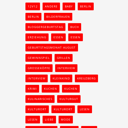
12V12
ANDERE
BABY
BERLIN
BERLIN
BILDERFRAUEN
BLOGGERGEBURTSTAG
BUCH
ERZIEHUNG
ESSEN
ESSEN
GEBURTSTAGSMONAT AUGUST
GEWINNSPIEL
GRILLEN
GROSSEKÖPFE
INTERVIEW
INTERVIEW
KLEINKIND
KREUZBERG
KRIMI
KUCHEN
KUCHEN
KULINARISCHES
KULTURGUT
KULTURORT
KULTURORT
LESEN
LESEN
LIEBE
MODE