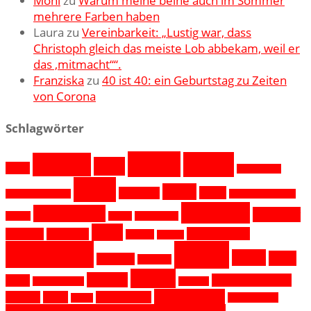
Moni
zu
Warum meine beine auch im Sommer
mehrere Farben haben
Laura
zu
Vereinbarkeit: „Lustig war, dass
Christoph gleich das meiste Lob abbekam, weil er
das ,mitmacht““.
Franziska
zu
40 ist 40: ein Geburtstag zu Zeiten
von Corona
Schlagwörter
Berlin
Berlin
Andere
Baby
12v12
Bilderfrauen
Buch
Essen
Essen
Erziehung
Bloggergeburtstag
Geburtstagsmonat
Interview
Gewinnspiel
Interview
August
Grillen
grosseköpfe
Krimi
Kulinarisches
Kleinkind
Kreuzberg
Kuchen
Kuchen
Kulturgut
Lesen
Lesen
Liebe
Kulturort
Kulturort
Reisen
Pankow
Schurkenbeardie
Mode
Nachhaltigkeit
Salzburg
Vereinbarkeit
Schönes
Stillen
Vereinbarkeit
Weihnachten
Stillen