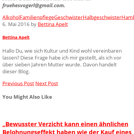
fruehesvogerl@gmail.com.
Alkohol
Familienpflege
Geschwister
Halbgeschwister
Ham
6. Mai 2016 by
Bettina Apelt
Bettina Apelt
Hallo Du, wie sich Kultur und Kind wohl vereinbaren
lassen? Diese Frage habe ich mir gestellt, als ich vor
über sieben Jahren Mutter wurde. Davon handelt
dieser Blog.
Previous Post
Next Post
You Might Also Like
„Bewusster Verzicht kann einen ähnlichen
Belohnungseffekt haben wie der Kauf eines