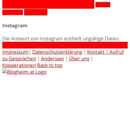
Wochenende in Bildern
Zwillinge
Österreich
Österreich
Instagram
Die Antwort von Instagram enthielt ungültige Daten.
Facebook
Twitter
Instagram
Pinterest
Impressum
|
Datenschutzerklärung
|
Kontakt |
Aufruf
zu Gesprächen
|
Anderswo
|
Über uns
|
Kopperationen
Back to top