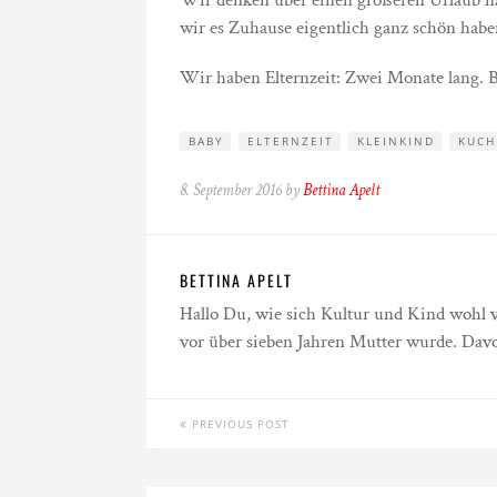
Wir denken über einen größeren Urlaub nac
wir es Zuhause eigentlich ganz schön habe
Wir haben Elternzeit: Zwei Monate lang. B
BABY
ELTERNZEIT
KLEINKIND
KUCH
8. September 2016 by
Bettina Apelt
BETTINA APELT
Hallo Du, wie sich Kultur und Kind wohl ver
vor über sieben Jahren Mutter wurde. Davo
PREVIOUS POST