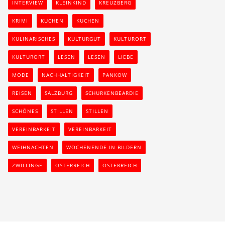
INTERVIEW
KLEINKIND
KREUZBERG
KRIMI
KUCHEN
KUCHEN
KULINARISCHES
KULTURGUT
KULTURORT
KULTURORT
LESEN
LESEN
LIEBE
MODE
NACHHALTIGKEIT
PANKOW
REISEN
SALZBURG
SCHURKENBEARDIE
SCHÖNES
STILLEN
STILLEN
VEREINBARKEIT
VEREINBARKEIT
WEIHNACHTEN
WOCHENENDE IN BILDERN
ZWILLINGE
ÖSTERREICH
ÖSTERREICH