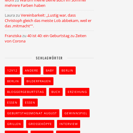
Moni
zu
Warum meine beine auch im Sommer
mehrere Farben haben
Laura
zu
Vereinbarkeit: „Lustig war, dass
Christoph gleich das meiste Lob abbekam, weil er
das ,mitmacht““.
Franziska
zu
40 ist 40: ein Geburtstag zu Zeiten
von Corona
SCHLAGWÖRTER
12V12
ANDERE
BABY
BERLIN
BERLIN
BILDERFRAUEN
BLOGGERGEBURTSTAG
BUCH
ERZIEHUNG
ESSEN
ESSEN
GEBURTSTAGSMONAT AUGUST
GEWINNSPIEL
GRILLEN
GROSSEKÖPFE
INTERVIEW