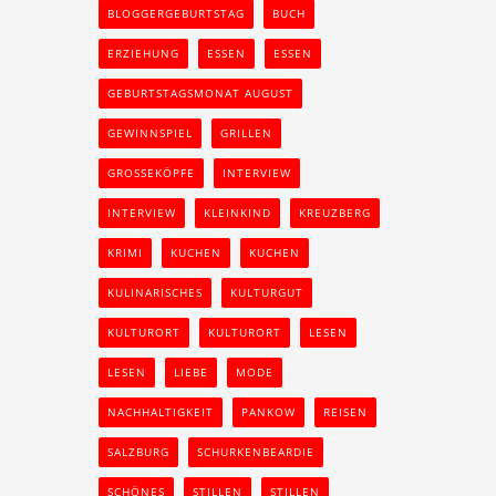
BLOGGERGEBURTSTAG
BUCH
ERZIEHUNG
ESSEN
ESSEN
GEBURTSTAGSMONAT AUGUST
GEWINNSPIEL
GRILLEN
GROSSEKÖPFE
INTERVIEW
INTERVIEW
KLEINKIND
KREUZBERG
KRIMI
KUCHEN
KUCHEN
KULINARISCHES
KULTURGUT
KULTURORT
KULTURORT
LESEN
LESEN
LIEBE
MODE
NACHHALTIGKEIT
PANKOW
REISEN
SALZBURG
SCHURKENBEARDIE
SCHÖNES
STILLEN
STILLEN