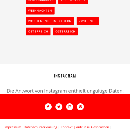
VEREINBARKEIT
VEREINBARKEIT
WEIHNACHTEN
WOCHENENDE IN BILDERN
ZWILLINGE
ÖSTERREICH
ÖSTERREICH
INSTAGRAM
Die Antwort von Instagram enthielt ungültige Daten.
Impressum
|
Datenschutzerklärung
|
Kontakt |
Aufruf zu Gesprächen
|