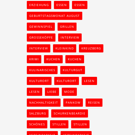
ERZIEHUNG
ESSEN
ESSEN
GEBURTSTAGSMONAT AUGUST
GEWINNSPIEL
GRILLEN
GROSSEKÖPFE
INTERVIEW
INTERVIEW
KLEINKIND
KREUZBERG
KRIMI
KUCHEN
KUCHEN
KULINARISCHES
KULTURGUT
KULTURORT
KULTURORT
LESEN
LESEN
LIEBE
MODE
NACHHALTIGKEIT
PANKOW
REISEN
SALZBURG
SCHURKENBEARDIE
SCHÖNES
STILLEN
STILLEN