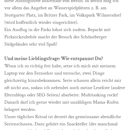
diese Ausflugsziele außerhalb von Berlin. In Berlin mag ich
vor allem das Angebot an Wasserspielplätzen z. B. am
Stuttgarter Platz, im Britzer Park, im Volkspark Wilmersdorf
(wird hoffentlich wieder eingerichtet).
Ein Ausflug in die Parks lohnt sich zudem. Bepackt mit
Picknickzubehör macht der Besuch des Schöneberger
Südgeländes sehr viel Spaß!
Und meine Lieblingsfrage: Wie entspannst Du?
Wenn ich so richtig frei habe, setze ich mich mit meinem
Laptop vor den Fernseher und versuche, zwei Dinge
gleichzeitig hinzubekommen. Serie schauen allein reicht mir
oft nicht aus, sodass ich nebenbei noch meine Leseliste (andere
Elternblogs oder SEO-Seiten) abarbeite. Multitasking rockt!
Danach darf ich gerne wieder mit unzähligen Mama-Rufen
belagert werden.
Unser tägliches Ritual ist derzeit das gemeinsame abendliche
Serienschauen. Dazu gehört ein Snackteller (der manchmal