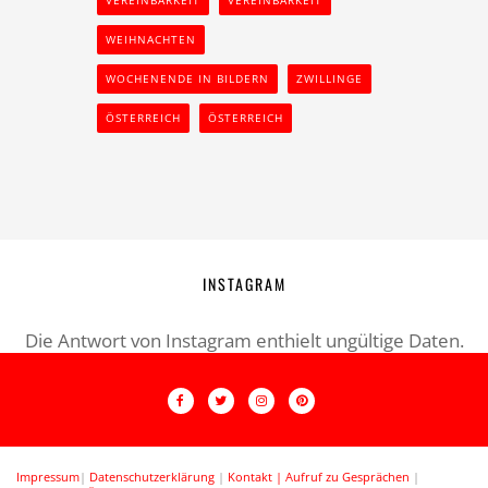
VEREINBARKEIT
VEREINBARKEIT
WEIHNACHTEN
WOCHENENDE IN BILDERN
ZWILLINGE
ÖSTERREICH
ÖSTERREICH
INSTAGRAM
Die Antwort von Instagram enthielt ungültige Daten.
Impressum
|
Datenschutzerklärung
|
Kontakt |
Aufruf zu Gesprächen
|