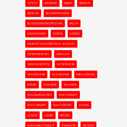
12V12
ANDERE
BABY
BERLIN
BERLIN
BILDERFRAUEN
BLOGGERGEBURTSTAG
BUCH
ERZIEHUNG
ESSEN
ESSEN
GEBURTSTAGSMONAT AUGUST
GEWINNSPIEL
GRILLEN
GROSSEKÖPFE
INTERVIEW
INTERVIEW
KLEINKIND
KREUZBERG
KRIMI
KUCHEN
KUCHEN
KULINARISCHES
KULTURGUT
KULTURORT
KULTURORT
LESEN
LESEN
LIEBE
MODE
NACHHALTIGKEIT
PANKOW
REISEN