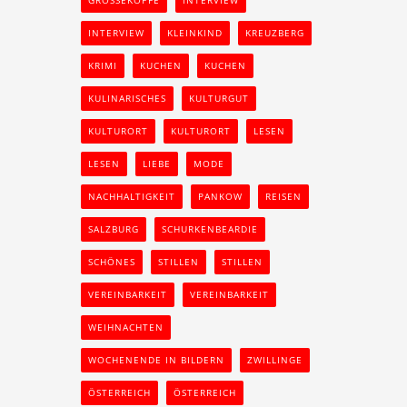
GROSSEKÖPFE
INTERVIEW
INTERVIEW
KLEINKIND
KREUZBERG
KRIMI
KUCHEN
KUCHEN
KULINARISCHES
KULTURGUT
KULTURORT
KULTURORT
LESEN
LESEN
LIEBE
MODE
NACHHALTIGKEIT
PANKOW
REISEN
SALZBURG
SCHURKENBEARDIE
SCHÖNES
STILLEN
STILLEN
VEREINBARKEIT
VEREINBARKEIT
WEIHNACHTEN
WOCHENENDE IN BILDERN
ZWILLINGE
ÖSTERREICH
ÖSTERREICH