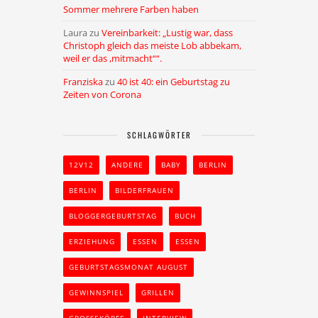
Sommer mehrere Farben haben
Laura
zu
Vereinbarkeit: „Lustig war, dass
Christoph gleich das meiste Lob abbekam,
weil er das ,mitmacht““.
Franziska
zu
40 ist 40: ein Geburtstag zu
Zeiten von Corona
SCHLAGWÖRTER
12V12
ANDERE
BABY
BERLIN
BERLIN
BILDERFRAUEN
BLOGGERGEBURTSTAG
BUCH
ERZIEHUNG
ESSEN
ESSEN
GEBURTSTAGSMONAT AUGUST
GEWINNSPIEL
GRILLEN