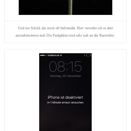
Und ein Schild, das mich oft befremdet. Hier verstehe ich es aber
ausnahmsweise mal: Die Parkplätze sind sehr nah an der Raststätte.