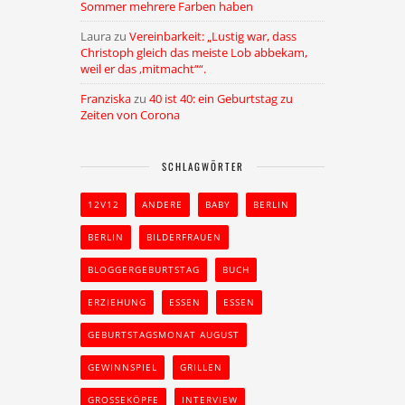
Sommer mehrere Farben haben
Laura
zu
Vereinbarkeit: „Lustig war, dass
Christoph gleich das meiste Lob abbekam,
weil er das ,mitmacht““.
Franziska
zu
40 ist 40: ein Geburtstag zu
Zeiten von Corona
SCHLAGWÖRTER
12V12
ANDERE
BABY
BERLIN
BERLIN
BILDERFRAUEN
BLOGGERGEBURTSTAG
BUCH
ERZIEHUNG
ESSEN
ESSEN
GEBURTSTAGSMONAT AUGUST
GEWINNSPIEL
GRILLEN
GROSSEKÖPFE
INTERVIEW