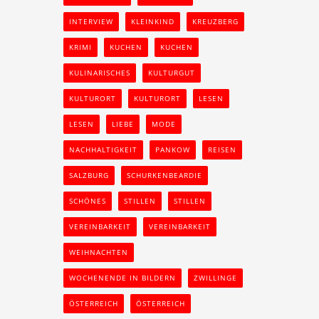
INTERVIEW
KLEINKIND
KREUZBERG
KRIMI
KUCHEN
KUCHEN
KULINARISCHES
KULTURGUT
KULTURORT
KULTURORT
LESEN
LESEN
LIEBE
MODE
NACHHALTIGKEIT
PANKOW
REISEN
SALZBURG
SCHURKENBEARDIE
SCHÖNES
STILLEN
STILLEN
VEREINBARKEIT
VEREINBARKEIT
WEIHNACHTEN
WOCHENENDE IN BILDERN
ZWILLINGE
ÖSTERREICH
ÖSTERREICH