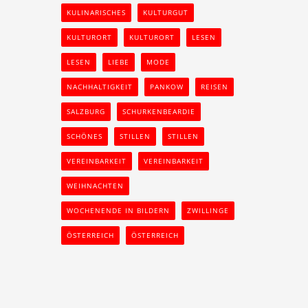
KULINARISCHES
KULTURGUT
KULTURORT
KULTURORT
LESEN
LESEN
LIEBE
MODE
NACHHALTIGKEIT
PANKOW
REISEN
SALZBURG
SCHURKENBEARDIE
SCHÖNES
STILLEN
STILLEN
VEREINBARKEIT
VEREINBARKEIT
WEIHNACHTEN
WOCHENENDE IN BILDERN
ZWILLINGE
ÖSTERREICH
ÖSTERREICH