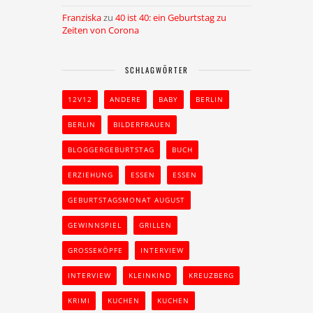
Franziska
zu
40 ist 40: ein Geburtstag zu
Zeiten von Corona
SCHLAGWÖRTER
12V12
ANDERE
BABY
BERLIN
BERLIN
BILDERFRAUEN
BLOGGERGEBURTSTAG
BUCH
ERZIEHUNG
ESSEN
ESSEN
GEBURTSTAGSMONAT AUGUST
GEWINNSPIEL
GRILLEN
GROSSEKÖPFE
INTERVIEW
INTERVIEW
KLEINKIND
KREUZBERG
KRIMI
KUCHEN
KUCHEN