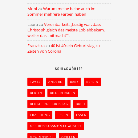
Moni
zu
Warum meine beine auch im
Sommer mehrere Farben haben
Laura
zu
Vereinbarkeit: „Lustig war, dass
Christoph gleich das meiste Lob abbekam,
weil er das ,mitmacht““.
Franziska
zu
40 ist 40: ein Geburtstag zu
Zeiten von Corona
SCHLAGWÖRTER
12V12
ANDERE
BABY
BERLIN
BERLIN
BILDERFRAUEN
BLOGGERGEBURTSTAG
BUCH
ERZIEHUNG
ESSEN
ESSEN
GEBURTSTAGSMONAT AUGUST
GEWINNSPIEL
GRILLEN