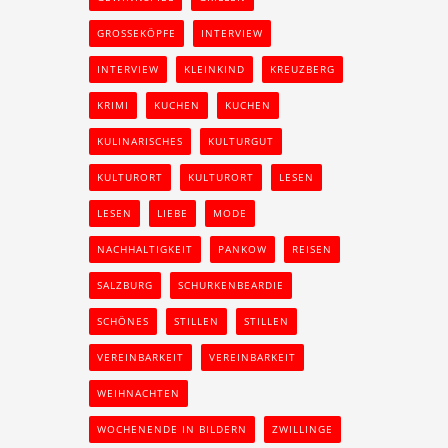
GROSSEKÖPFE
INTERVIEW
INTERVIEW
KLEINKIND
KREUZBERG
KRIMI
KUCHEN
KUCHEN
KULINARISCHES
KULTURGUT
KULTURORT
KULTURORT
LESEN
LESEN
LIEBE
MODE
NACHHALTIGKEIT
PANKOW
REISEN
SALZBURG
SCHURKENBEARDIE
SCHÖNES
STILLEN
STILLEN
VEREINBARKEIT
VEREINBARKEIT
WEIHNACHTEN
WOCHENENDE IN BILDERN
ZWILLINGE