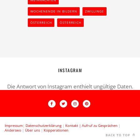
WOCHENENDE IN BILDERN
ZWILLINGE
ÖSTERREICH
ÖSTERREICH
INSTAGRAM
Die Antwort von Instagram enthielt ungültige Daten.
Impressum
|
Datenschutzerklärung
|
Kontakt |
Aufruf zu Gesprächen
|
Anderswo
|
Über uns
|
Kopperationen
BACK TO TOP