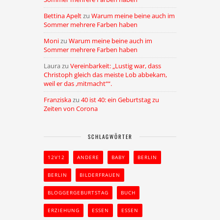
Bettina Apelt
zu
Warum meine beine auch im
Sommer mehrere Farben haben
Moni
zu
Warum meine beine auch im
Sommer mehrere Farben haben
Laura
zu
Vereinbarkeit: „Lustig war, dass
Christoph gleich das meiste Lob abbekam,
weil er das ,mitmacht““.
Franziska
zu
40 ist 40: ein Geburtstag zu
Zeiten von Corona
SCHLAGWÖRTER
12V12
ANDERE
BABY
BERLIN
BERLIN
BILDERFRAUEN
BLOGGERGEBURTSTAG
BUCH
ERZIEHUNG
ESSEN
ESSEN