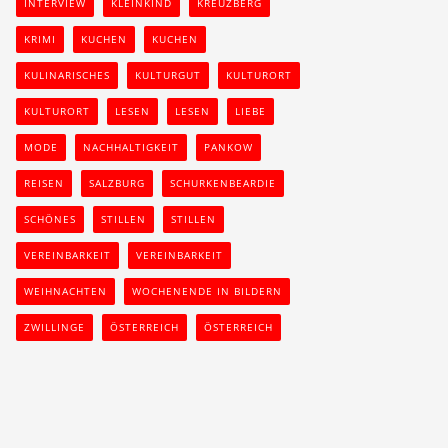
INTERVIEW
KLEINKIND
KREUZBERG
KRIMI
KUCHEN
KUCHEN
KULINARISCHES
KULTURGUT
KULTURORT
KULTURORT
LESEN
LESEN
LIEBE
MODE
NACHHALTIGKEIT
PANKOW
REISEN
SALZBURG
SCHURKENBEARDIE
SCHÖNES
STILLEN
STILLEN
VEREINBARKEIT
VEREINBARKEIT
WEIHNACHTEN
WOCHENENDE IN BILDERN
ZWILLINGE
ÖSTERREICH
ÖSTERREICH