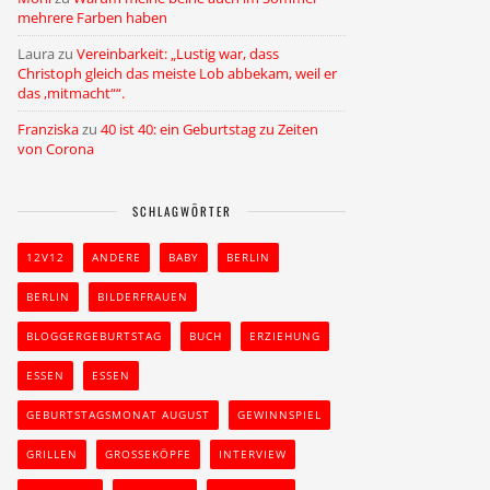
mehrere Farben haben
Laura
zu
Vereinbarkeit: „Lustig war, dass
Christoph gleich das meiste Lob abbekam, weil er
das ,mitmacht““.
Franziska
zu
40 ist 40: ein Geburtstag zu Zeiten
von Corona
SCHLAGWÖRTER
12V12
ANDERE
BABY
BERLIN
BERLIN
BILDERFRAUEN
BLOGGERGEBURTSTAG
BUCH
ERZIEHUNG
ESSEN
ESSEN
GEBURTSTAGSMONAT AUGUST
GEWINNSPIEL
GRILLEN
GROSSEKÖPFE
INTERVIEW