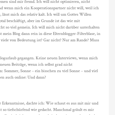
hemen sind mir fremd. Ich will nicht optimieren, nicht
nd wenn mich ein Kooperationspartner nicht will, weil ich
lässt mich das relativ kalt. Ich will um Gottes Willen
tal beschäftigt, aber im Grunde ist das wie mit
t so viel gemein. Ich will mich nicht darüber unterhalten
t mein Blog dann rein in diese Elternblogger-Filterblase, in
 so viele von Bedeutung ist? Gar nicht? Nur am Rande? Muss
 Blogurlaub gegangen. Keine neuen Interviews, wenn mich
neuen Beiträge, wenn ich selbst grad nicht
en: Sommer, Sonne – ein bisschen zu viel Sonne – und viel
chen auch online: Und dann?
Erkenntnisse, dachte ich: Wie schaut es aus mit mir und
t so tiefschürfend wie gedacht. Manchmal gräult es mir