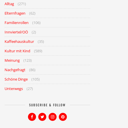
Alltag
(271)
Elternfragen
(62)
Familienrollen
(106)
Innviertel/OÖ
(2)
Kaffeehauskultur
(35)
Kultur mit Kind
(589)
Meinung
(123)
Nachgefragt
(86)
Schöne Dinge
(105)
Unterwegs
(27)
SUBSCRIBE & FOLLOW