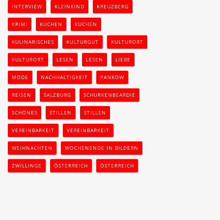
INTERVIEW
KLEINKIND
KREUZBERG
KRIMI
KUCHEN
KUCHEN
KULINARISCHES
KULTURGUT
KULTURORT
KULTURORT
LESEN
LESEN
LIEBE
MODE
NACHHALTIGKEIT
PANKOW
REISEN
SALZBURG
SCHURKENBEARDIE
SCHÖNES
STILLEN
STILLEN
VEREINBARKEIT
VEREINBARKEIT
WEIHNACHTEN
WOCHENENDE IN BILDERN
ZWILLINGE
ÖSTERREICH
ÖSTERREICH