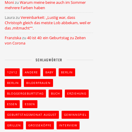
Moni
zu
Warum meine beine auch im Sommer
mehrere Farben haben
Laura
zu
Vereinbarkeit: „Lustig war, dass
Christoph gleich das meiste Lob abbekam, weil er
das ,mitmacht““.
Franziska
zu
40 ist 40: ein Geburtstag zu Zeiten
von Corona
SCHLAGWÖRTER
12V12
ANDERE
BABY
BERLIN
BERLIN
BILDERFRAUEN
BLOGGERGEBURTSTAG
BUCH
ERZIEHUNG
ESSEN
ESSEN
GEBURTSTAGSMONAT AUGUST
GEWINNSPIEL
GRILLEN
GROSSEKÖPFE
INTERVIEW