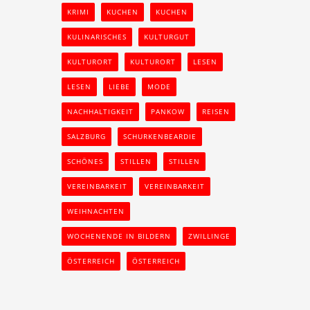
KRIMI
KUCHEN
KUCHEN
KULINARISCHES
KULTURGUT
KULTURORT
KULTURORT
LESEN
LESEN
LIEBE
MODE
NACHHALTIGKEIT
PANKOW
REISEN
SALZBURG
SCHURKENBEARDIE
SCHÖNES
STILLEN
STILLEN
VEREINBARKEIT
VEREINBARKEIT
WEIHNACHTEN
WOCHENENDE IN BILDERN
ZWILLINGE
ÖSTERREICH
ÖSTERREICH