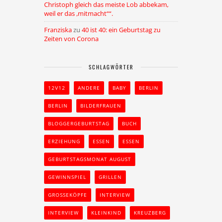
Christoph gleich das meiste Lob abbekam,
weil er das ,mitmacht““.
Franziska
zu
40 ist 40: ein Geburtstag zu
Zeiten von Corona
SCHLAGWÖRTER
12V12
ANDERE
BABY
BERLIN
BERLIN
BILDERFRAUEN
BLOGGERGEBURTSTAG
BUCH
ERZIEHUNG
ESSEN
ESSEN
GEBURTSTAGSMONAT AUGUST
GEWINNSPIEL
GRILLEN
GROSSEKÖPFE
INTERVIEW
INTERVIEW
KLEINKIND
KREUZBERG