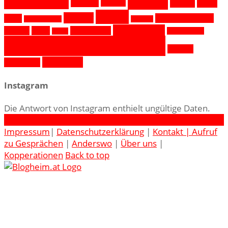
Lesen
Liebe
Kulturort
Kulturort
Reisen
Pankow
Schurkenbeardie
Mode
Nachhaltigkeit
Salzburg
Vereinbarkeit
Schönes
Stillen
Vereinbarkeit
Weihnachten
Stillen
Wochenende in Bildern
Zwillinge
Österreich
Österreich
Instagram
Die Antwort von Instagram enthielt ungültige Daten.
Facebook
Twitter
Instagram
Pinterest
Impressum
|
Datenschutzerklärung
|
Kontakt |
Aufruf
zu Gesprächen
|
Anderswo
|
Über uns
|
Kopperationen
Back to top