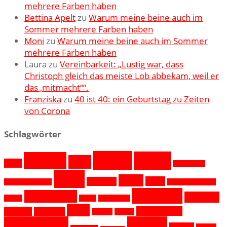
mehrere Farben haben
Bettina Apelt
zu
Warum meine beine auch im
Sommer mehrere Farben haben
Moni
zu
Warum meine beine auch im Sommer
mehrere Farben haben
Laura
zu
Vereinbarkeit: „Lustig war, dass
Christoph gleich das meiste Lob abbekam, weil er
das ,mitmacht““.
Franziska
zu
40 ist 40: ein Geburtstag zu Zeiten
von Corona
Schlagwörter
Berlin
Berlin
Andere
Baby
12v12
Bilderfrauen
Buch
Essen
Essen
Erziehung
Bloggergeburtstag
Geburtstagsmonat
Interview
Gewinnspiel
Interview
August
Grillen
grosseköpfe
Krimi
Kulinarisches
Kleinkind
Kreuzberg
Kuchen
Kuchen
Kulturgut
Lesen