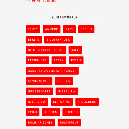
Zeiten von Corona
SCHLAGWÖRTER
12V12
ANDERE
BABY
BERLIN
BERLIN
BILDERFRAUEN
BLOGGERGEBURTSTAG
BUCH
ERZIEHUNG
ESSEN
ESSEN
GEBURTSTAGSMONAT AUGUST
GEWINNSPIEL
GRILLEN
GROSSEKÖPFE
INTERVIEW
INTERVIEW
KLEINKIND
KREUZBERG
KRIMI
KUCHEN
KUCHEN
KULINARISCHES
KULTURGUT