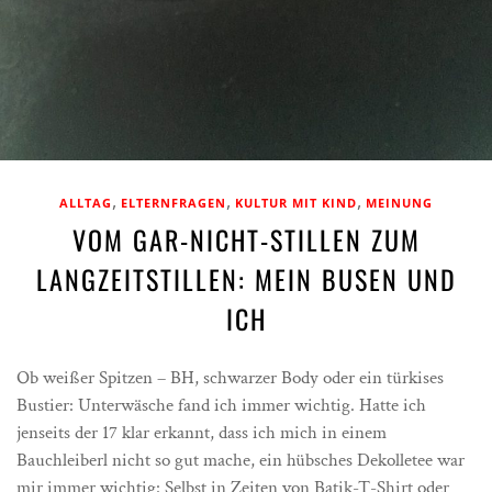
,
,
,
ALLTAG
ELTERNFRAGEN
KULTUR MIT KIND
MEINUNG
VOM GAR-NICHT-STILLEN ZUM
LANGZEITSTILLEN: MEIN BUSEN UND
ICH
Ob weißer Spitzen – BH, schwarzer Body oder ein türkises
Bustier: Unterwäsche fand ich immer wichtig. Hatte ich
jenseits der 17 klar erkannt, dass ich mich in einem
Bauchleiberl nicht so gut mache, ein hübsches Dekolletee war
mir immer wichtig: Selbst in Zeiten von Batik-T-Shirt oder