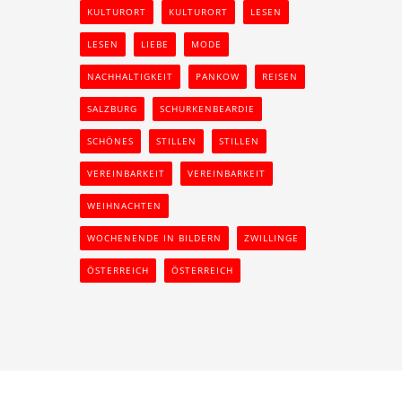
KULTURORT
KULTURORT
LESEN
LESEN
LIEBE
MODE
NACHHALTIGKEIT
PANKOW
REISEN
SALZBURG
SCHURKENBEARDIE
SCHÖNES
STILLEN
STILLEN
VEREINBARKEIT
VEREINBARKEIT
WEIHNACHTEN
WOCHENENDE IN BILDERN
ZWILLINGE
ÖSTERREICH
ÖSTERREICH