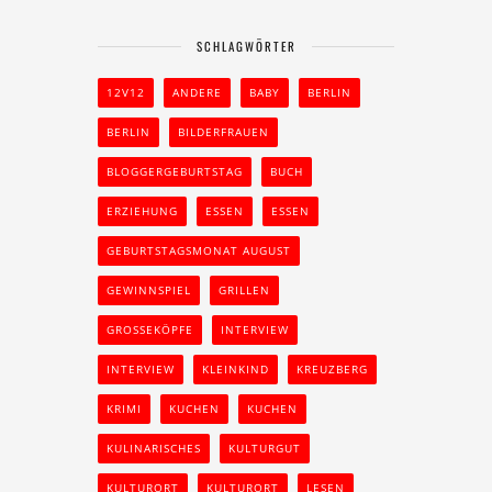
SCHLAGWÖRTER
12V12
ANDERE
BABY
BERLIN
BERLIN
BILDERFRAUEN
BLOGGERGEBURTSTAG
BUCH
ERZIEHUNG
ESSEN
ESSEN
GEBURTSTAGSMONAT AUGUST
GEWINNSPIEL
GRILLEN
GROSSEKÖPFE
INTERVIEW
INTERVIEW
KLEINKIND
KREUZBERG
KRIMI
KUCHEN
KUCHEN
KULINARISCHES
KULTURGUT
KULTURORT
KULTURORT
LESEN